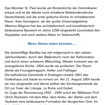
Das Münster St. Paul wurde als Klosterkirche der Dominikaner
erbaut und ist die älteste noch erhaltene Bettelordenskirche
Deutschlands und die erste gotische Kirche im schwäbischen
Raum. Kein Geringerer, als der große Universalgelehrte
Albertus Magnus hat das architektonisch und kunsthistorisch
bedeutsame Bauwerk im Jahre 1268 eingeweiht (zumindest den
Hauptaltar und noch weitere Altäre im Seitenschiff).
Wenn Steine reden könnten, …
Die dreischiffige Basilika hat viel mitgemacht in den sieben
Jahrhunderten, durch den Bildersturm nach der Reformation
und durch einen schweren Blitzschlag. Wieder erneuert war sie
evangelische Kirche. 1804 wurde sie profaniert. Der Raum
diente als Fouragemagazin, Kelter und Faßlager.
Die katholische Gemeinde in Esslingen erwarb 1861 das
Gotteshaus und baute es erneut um. Am 21. August 1864 wurde
sie neu eingeweiht und dienst seither der Kirchengemeinde als
Ort zur Feier der Liturgie, zu Ruhe und Gebet.
Im Zuge der Renovierung 1992 - 1994 schuf der Bildhauer Prof.
Ulrich Rückriem mit dem Altar, dem Ambo, der Stehle und dem
Taufstein eine bedeutsame Formation der liturgischen Orte. Im