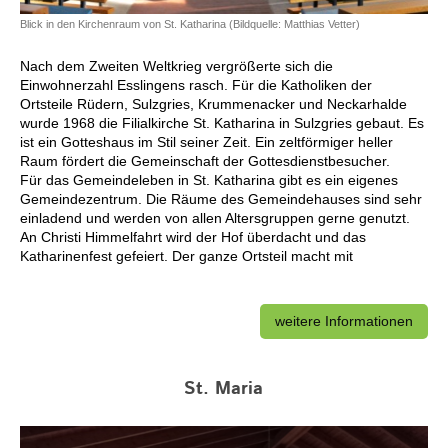
Blick in den Kirchenraum von St. Katharina (Bildquelle: Matthias Vetter)
Nach dem Zweiten Weltkrieg vergrößerte sich die
Einwohnerzahl Esslingens rasch. Für die Katholiken der
Ortsteile Rüdern, Sulzgries, Krummenacker und Neckarhalde
wurde 1968 die Filialkirche St. Katharina in Sulzgries gebaut. Es
ist ein Gotteshaus im Stil seiner Zeit. Ein zeltförmiger heller
Raum fördert die Gemeinschaft der Gottesdienstbesucher.
Für das Gemeindeleben in St. Katharina gibt es ein eigenes
Gemeindezentrum. Die Räume des Gemeindehauses sind sehr
einladend und werden von allen Altersgruppen gerne genutzt.
An Christi Himmelfahrt wird der Hof überdacht und das
Katharinenfest gefeiert. Der ganze Ortsteil macht mit
weitere Informationen
St. Maria