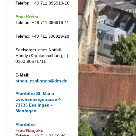
Telefon: +49 711 396919-10
Frau Kreim
Telefon: +49 711 396919-11
Telefax: +49 711 396919-28
Seelsorgerliches Notfall-
Handy (Krankensalbung,...):
0160-90571711
E-Mail:
stpaul.esslingen@drs.de
Pfarrbüro St. Maria
Lerchenbergstrasse 4
73733 Esslingen -
Mettingen
Pfarrbüro
Frau Naujoks
Telefon: +49 711 32 66 48