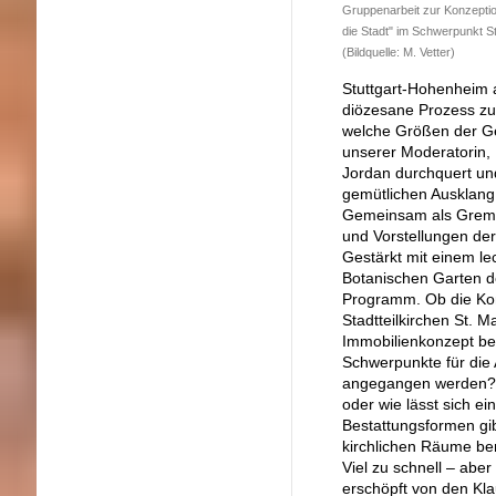
Gruppenarbeit zur Konzeptio
die Stadt" im Schwerpunkt St
(Bildquelle: M. Vetter)
Stuttgart-Hohenheim 
diözesane Prozess zur
welche Größen der Gem
unserer Moderatorin, 
Jordan durchquert und
gemütlichen Ausklang
Gemeinsam als Gremiu
und Vorstellungen der
Gestärkt mit einem l
Botanischen Garten d
Programm. Ob die Konz
Stadtteilkirchen St. M
Immobilienkonzept be
Schwerpunkte für die
angegangen werden? D
oder wie lässt sich e
Bestattungsformen gi
kirchlichen Räume be
Viel zu schnell – abe
erschöpft von den Kl