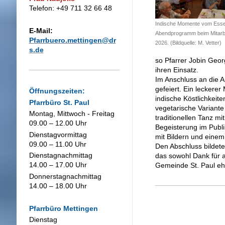
Telefon: +49 711 32 66 48
Indische Momente vom Esse
E-Mail:
Abendprogramm beim Mitarbe
Pfarrbuero.mettingen@dr
2026. (Bildquelle: M. Vetter)
s.de
so Pfarrer Jobin Geor
ihren Einsatz.
Im Anschluss an die 
gefeiert. Ein leckere
Öffnungszeiten:
indische Köstlichkeit
Pfarrbüro St. Paul
vegetarische Variante
Montag, Mittwoch - Freitag
traditionellen Tanz 
09.00 – 12.00 Uhr
Begeisterung im Publi
Dienstagvormittag
mit Bildern und einem 
09.00 – 11.00 Uhr
Den Abschluss bildete
Dienstagnachmittag
das sowohl Dank für a
14.00 – 17.00 Uhr
Gemeinde St. Paul eh
Donnerstagnachmittag
14.00 – 18.00 Uhr
Pfarrbüro Mettingen
Dienstag