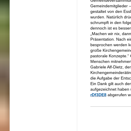
Gemeindeversammlung 
Gemeindemitglieder 
gestaltet von den Ess
wurden. Natürlich drü
schrumpft in den fol
dennoch ist es besser
„Machen wir nix, dann
Präsentation. Nach e
besprochen werden ko
große Kirchengemeind
pastorale Konzepte.“ 
Menschen mitnehmen u
Gabriele Alf-Dietz, 
Kirchengemeinderätin
die Aufgabe der Ents
Ein Dank gilt auch d
aufgezeichnet haben 
rDf3DE8
abgerufen w