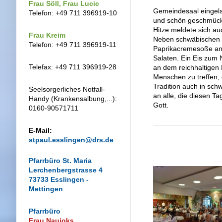
Frau Söll, Frau Lucic
Gemeindesaal eingelad
Telefon: +49 711 396919-10
und schön geschmückt
Hitze meldete sich au
Frau Kreim
Neben schwäbischen S
Telefon: +49 711 396919-11
Paprikacremesoße ang
Salaten. Ein Eis zum N
Telefax: +49 711 396919-28
an dem reichhaltigen 
Menschen zu treffen, 
Tradition auch in sch
Seelsorgerliches Notfall-
an alle, die diesen Ta
Handy (Krankensalbung,...):
Gott.
0160-90571711
E-Mail:
stpaul.esslingen@drs.de
Pfarrbüro St. Maria
Lerchenbergstrasse 4
73733 Esslingen -
Mettingen
Pfarrbüro
Frau Naujoks