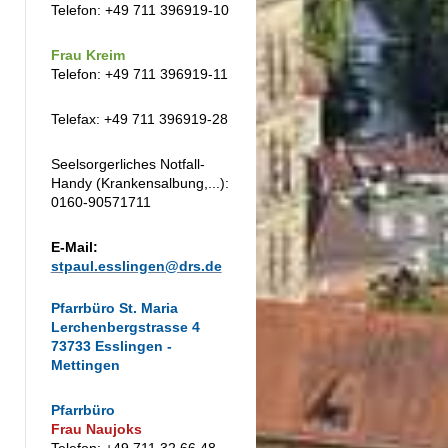
Telefon: +49 711 396919-10
Frau Kreim
Telefon: +49 711 396919-11
Telefax: +49 711 396919-28
Seelsorgerliches Notfall-
Handy (Krankensalbung,...):
0160-90571711
E-Mail:
stpaul.esslingen@drs.de
Pfarrbüro St. Maria
Lerchenbergstrasse 4
73733 Esslingen -
Mettingen
Pfarrbüro
Frau Naujoks
Telefon: +49 711 32 66 48