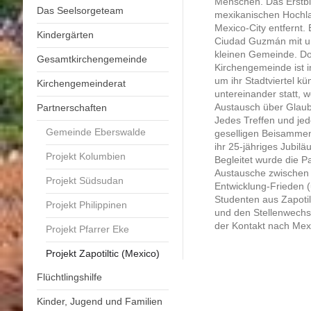
Menschen. Das Erstbi
Das Seelsorgeteam
mexikanischen Hochla
Mexico-City entfernt. 
Kindergärten
Ciudad Guzmán mit un
kleinen Gemeinde. Dor
Gesamtkirchengemeinde
Kirchengemeinde ist in
um ihr Stadtviertel k
Kirchengemeinderat
untereinander statt, 
Austausch über Glaube
Partnerschaften
Jedes Treffen und je
Gemeinde Eberswalde
geselligen Beisammen
ihr 25-jähriges Jubilä
Projekt Kolumbien
Begleitet wurde die P
Austausche zwischen 
Projekt Südsudan
Entwicklung-Frieden 
Studenten aus Zapoti
Projekt Philippinen
und den Stellenwechs
der Kontakt nach Mex
Projekt Pfarrer Eke
Projekt Zapotiltic (Mexico)
Flüchtlingshilfe
Kinder, Jugend und Familien