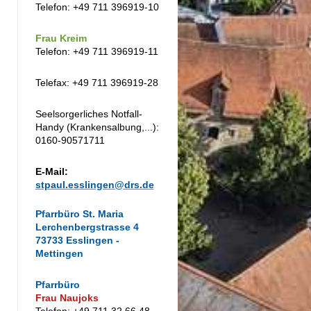
Telefon: +49 711 396919-10
Frau Kreim
Telefon: +49 711 396919-11
Telefax: +49 711 396919-28
Seelsorgerliches Notfall-
Handy (Krankensalbung,...):
0160-90571711
E-Mail:
stpaul.esslingen@drs.de
Pfarrbüro St. Maria
Lerchenbergstrasse 4
73733 Esslingen -
Mettingen
Pfarrbüro
Frau Naujoks
Telefon: +49 711 32 66 48