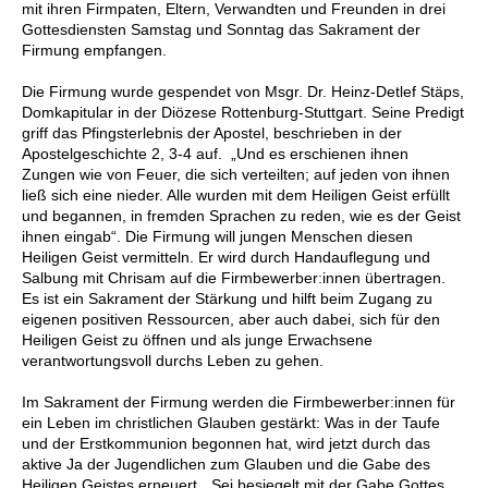
mit ihren Firmpaten, Eltern, Verwandten und Freunden in drei
Gottesdiensten Samstag und Sonntag das Sakrament der
Firmung empfangen.
Die Firmung wurde gespendet von Msgr. Dr. Heinz-Detlef Stäps,
Domkapitular in der Diözese Rottenburg-Stuttgart. Seine Predigt
griff das Pfingsterlebnis der Apostel, beschrieben in der
Apostelgeschichte 2, 3-4 auf. „Und es erschienen ihnen
Zungen wie von Feuer, die sich verteilten; auf jeden von ihnen
ließ sich eine nieder. Alle wurden mit dem Heiligen Geist erfüllt
und begannen, in fremden Sprachen zu reden, wie es der Geist
ihnen eingab“. Die Firmung will jungen Menschen diesen
Heiligen Geist vermitteln. Er wird durch Handauflegung und
Salbung mit Chrisam auf die Firmbewerber:innen übertragen.
Es ist ein Sakrament der Stärkung und hilft beim Zugang zu
eigenen positiven Ressourcen, aber auch dabei, sich für den
Heiligen Geist zu öffnen und als junge Erwachsene
verantwortungsvoll durchs Leben zu gehen.
Im Sakrament der Firmung werden die Firmbewerber:innen für
ein Leben im christlichen Glauben gestärkt: Was in der Taufe
und der Erstkommunion begonnen hat, wird jetzt durch das
aktive Ja der Jugendlichen zum Glauben und die Gabe des
Heiligen Geistes erneuert. „Sei besiegelt mit der Gabe Gottes,