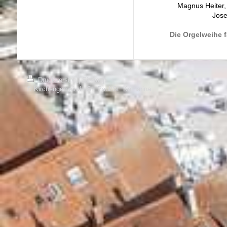
Magnus Heiter,
Jose
Die Orgelweihe f
Druckversion
|
Sitemap
© Kirchengemeinde St. Paul/St. Katharina