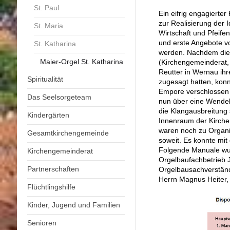
St. Paul
Ein eifrig engagierte
zur Realisierung der 
St. Maria
Wirtschaft und Pfeife
und erste Angebote v
St. Katharina
werden. Nachdem die
Maier-Orgel St. Katharina
(Kirchengemeinderat,
Reutter in Wernau ih
Spiritualität
zugesagt hatten, kon
Empore verschlossen 
Das Seelsorgeteam
nun über eine Wendelt
die Klangausbreitung 
Kindergärten
Innenraum der Kirche 
waren noch zu Organi
Gesamtkirchengemeinde
soweit. Es konnte mi
Folgende Manuale wu
Kirchengemeinderat
Orgelbaufachbetrieb 
Partnerschaften
Orgelbausachverständ
Herrn Magnus Heiter,
Flüchtlingshilfe
Kinder, Jugend und Familien
Senioren