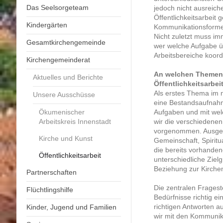
Das Seelsorgeteam
jedoch nicht ausreic
Öffentlichkeitsarbeit 
Kindergärten
Kommunikationsforme
Nicht zuletzt muss i
Gesamtkirchengemeinde
wer welche Aufgabe ü
Arbeitsbereiche koor
Kirchengemeinderat
An welchen Themen 
Aktuelles und Berichte
Öffentlichkeitsarbei
Als erstes Thema im 
Unsere Ausschüsse
eine Bestandsaufnahm
Ökumenischer
Aufgaben und mit we
Arbeitskreis Innenstadt
wir die verschiedene
vorgenommen. Ausgeri
Kirche und Kunst
Gemeinschaft, Spiritu
die bereits vorhanden
Öffentlichkeitsarbeit
unterschiedliche Zielg
Beziehung zur Kirche
Partnerschaften
Die zentralen Fragest
Flüchtlingshilfe
Bedürfnisse richtig e
richtigen Antworten 
Kinder, Jugend und Familien
wir mit den Kommunik