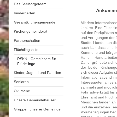
Das Seelsorgeteam
Ankommen
Kindergärten
Gesamtkirchengemeinde
Mit dem Informationsa
konkret. Eine Flüchtli
Kirchengemeinderat
auf den Parkplätzen 
und Anregungen der N
Partnerschaften
Stadtteil fanden an d
auch klar, dass eine 
Flüchtlingshilfe
Kommune und bürger
Hand in Hand arbeite
RSKN - Gemeinsam für
Daher gründete sich 
Flüchtlinge
der beiden Kircheng
sich dieser Aufgabe st
Kinder, Jugend und Familien
Informationsabend im
Senioren
Interessierten an ve
sammeln und mögliche
Ökumene
Fahrradwerkstatt bi
Ehrenamt und Flüchtli
Unsere Gemeindehäuser
Menschen fanden an 
und die einzelnen Te
Gruppen unserer Gemeinde
Vorüberlegungen beg
Anfang 2016 wurden d