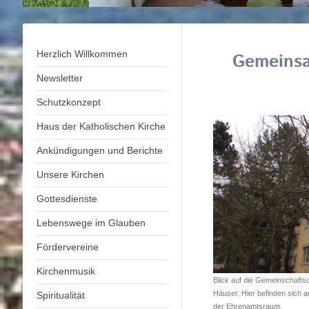
Herzlich Willkommen
Gemeinsa
Newsletter
Schutzkonzept
Haus der Katholischen Kirche
Ankündigungen und Berichte
Unsere Kirchen
Gottesdienste
Lebenswege im Glauben
Fördervereine
Kirchenmusik
Blick auf die Gemeinschaftsu
Häuser. Hier befinden sich
Spiritualität
der Ehrenamtsraum.