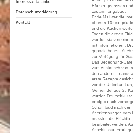
Interessante Links
Häuser gegossen und 
zusammengebaut.
Datenschutzerklärung
Ende Mai war die inte
Kontakt
offenen Tür eingelade
und die Küchen werfe
Tagen die ersten Flüc
wurden sie von eine
mit Informationen, Dr
gepackt hatten. Auch
zur Verfügung für Ges
Das Begegnung-Café e
zum Austausch von In
den anderen Teams w
erste Rezepte gesicht
vor der Unterkunft an
Gemeindehaus St. Ka
wurden Deutschkurse a
erfolgte nach vorher
Schon bald nach dem 
Anerkennungen vom Bu
mussten die Flüchtlin
bearbeitet werden. A
Anschlussunterbringu