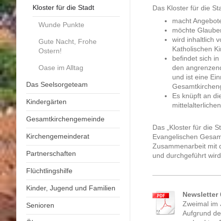
Kloster für die Stadt
Das Kloster für die St
macht Angebote
Wunde Punkte
möchte Glauben
wird inhaltlich
Gute Nacht, Frohe
Katholischen K
Ostern!
befindet sich i
Oase im Alltag
den angrenzend
und ist eine Ei
Das Seelsorgeteam
Gesamtkirchen
Es knüpft an di
Kindergärten
mittelalterliche
Gesamtkirchengemeinde
Das „Kloster für die St
Kirchengemeinderat
Evangelischen Gesamt
Zusammenarbeit mit de
Partnerschaften
und durchgeführt wird
Flüchtlingshilfe
Kinder, Jugend und Familien
Newsletter 6
Zweimal im 
Senioren
Aufgrund de